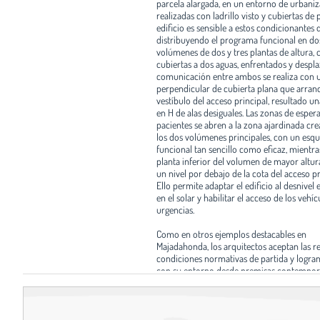
parcela alargada, en un entorno de urbani
realizadas con ladrillo visto y cubiertas de p
edificio es sensible a estos condicionantes d
distribuyendo el programa funcional en do
volúmenes de dos y tres plantas de altura, 
cubiertas a dos aguas, enfrentados y despla
comunicación entre ambos se realiza con 
perpendicular de cubierta plana que arranc
vestíbulo del acceso principal, resultado un
en H de alas desiguales. Las zonas de espera
pacientes se abren a la zona ajardinada cre
los dos volúmenes principales, con un es
funcional tan sencillo como eficaz, mientra
planta inferior del volumen de mayor altura
un nivel por debajo de la cota del acceso pr
Ello permite adaptar el edificio al desnivel 
en el solar y habilitar el acceso de los vehíc
urgencias.
Como en otros ejemplos destacables en
Majadahonda, los arquitectos aceptan las re
condiciones normativas de partida y logran
con su entorno desde premisas contempor
Ventanas en esquina, cubiertas sin aleros y
precisa definición y agrupación de los hue
huyendo de cualquier simetría, ofrecen un
alternativa viable a lo habitual en el munici