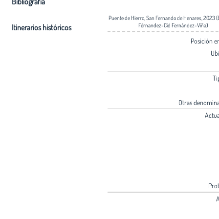
Bibliografia
Puente de Hierro, San Fernando de Henares, 2023 (
Férnandez-Cid Fernández-Viña)
Itinerarios históricos
Posición 
Ub
Ti
Otras denomin
Actu
Pro
A