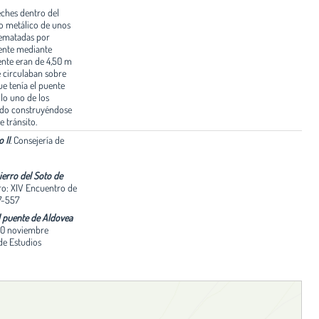
eches dentro del
to metálico de unos
rematadas por
mente mediante
ente eran de 4,50 m
e circulaban sobre
ue tenía el puente
lo uno de los
zado construyéndose
 tránsito.
 II
.
Consejería de
ierro del Soto de
ro: XIV Encuentro de
37-557
l puente de Aldovea
-30 noviembre
 de Estudios