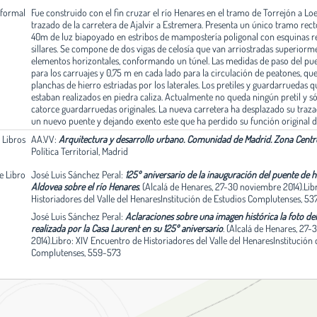
 formal
Fue construido con el fin cruzar el río Henares en el tramo de Torrejón a Lo
trazado de la carretera de Ajalvir a Estremera. Presenta un único tramo rec
40m de luz biapoyado en estribos de mampostería poligonal con esquinas 
sillares. Se compone de dos vigas de celosía que van arriostradas superior
elementos horizontales, conformando un túnel. Las medidas de paso del pu
para los carruajes y 0,75 m en cada lado para la circulación de peatones, qu
planchas de hierro estriadas por los laterales. Los pretiles y guardarruedas q
estaban realizados en piedra caliza. Actualmente no queda ningún pretil y só
catorce guardarruedas originales. La nueva carretera ha desplazado su tra
un nuevo puente y dejando exento este que ha perdido su función original de
. Libros
AA.VV:
Arquitectura y desarrollo urbano. Comunidad de Madrid. Zona Centro
Política Territorial, Madrid
de Libro
José Luis Sánchez Peral:
125º aniversario de la inauguración del puente de h
Aldovea sobre el río Henares
.
(Alcalá de Henares, 27-30 noviembre 2014).Lib
Historiadores del Valle del HenaresInstitución de Estudios Complutenses, 5
José Luis Sánchez Peral:
Aclaraciones sobre una imagen histórica la foto de
realizada por la Casa Laurent en su 125º aniversario
.
(Alcalá de Henares, 27
2014).Libro: XIV Encuentro de Historiadores del Valle del HenaresInstitución
Complutenses, 559-573