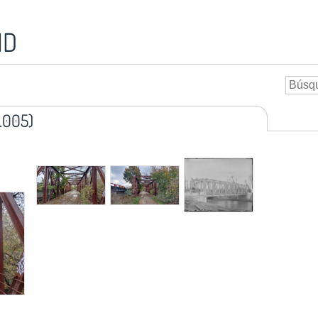
ID
.005)