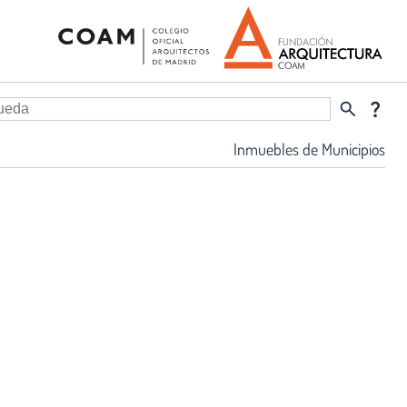
search
question_mark
Inmuebles de Municipios