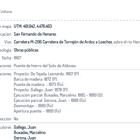
Estefanía
en mapa
UTM: 461.042, 4.476.463
icación
San Fernando de Henares
Vías
Carretera M-206 Carretera de Torrejón de Ardoz a Loeches
, sobre el río He
pología
Obras públicas
Fecha
1867
aciones
Puente de hierro del Soto de Aldovea
aciones
Proyecto: De Tejada, Leonardo: 1867 (P) .
Barca de madera: 1872 (P) .
Puente de madera: - 1873 (Fo).
Proyecto: Gallego, Juan: 1878 (P) .
Ejecución parcial: Buxades, Marcelino: 1885 - 1889 (O).
Ejecución parcial: Gerona, Juan: - 1888 (Fo).
Desmontaje: - 1889 (Fo).
Apertura puente: - 1889 (Fo)
tección
No
utores
Gallego, Juan
Buxades, Marcelino
Gerona, Juan