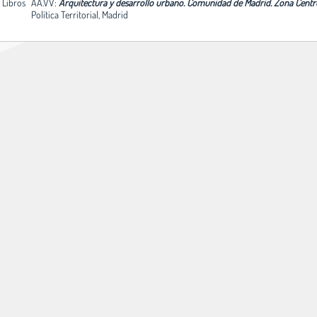
. Libros
AA.VV:
Arquitectura y desarrollo urbano. Comunidad de Madrid. Zona Centro
Política Territorial, Madrid