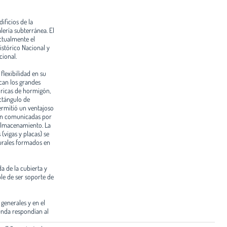
ificios de la
ería subterránea. El
Actualmente el
istórico Nacional y
cional.
flexibilidad en su
an los grandes
ndricas de hormigón,
ctángulo de
ermitió un ventajoso
ción comunicadas por
 almacenamiento. La
(vigas y placas) se
turales formados en
a de la cubierta y
ble de ser soporte de
generales y en el
unda respondían al