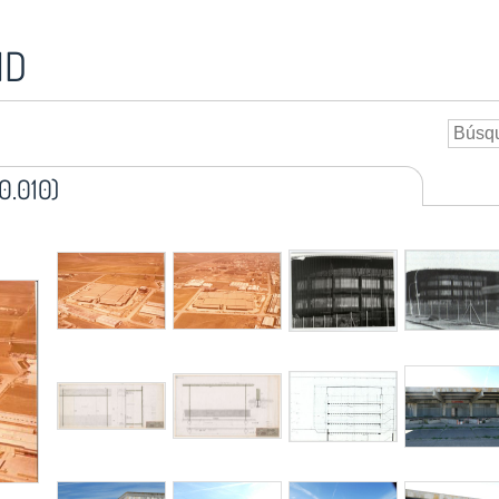
ID
0.010)