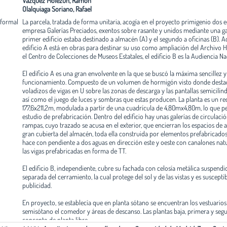
Vázquez Molezún, Ramón
Olalquiaga Soriano, Rafael
 formal
La parcela, tratada de forma unitaria, acogía en el proyecto primigenio dos ed
empresa Galerías Preciados, exentos sobre rasante y unidos mediante una gal
primer edificio estaba destinado a almacén (A) y el segundo a oficinas (B). 
edificio A está en obras para destinar su uso como ampliación del Archivo H
el Centro de Colecciones de Museos Estatales, el edificio B es la Audiencia Na
El edificio A es una gran envolvente en la que se buscó la máxima sencillez y 
funcionamiento. Compuesto de un volumen de hormigón visto donde destac
voladizos de vigas en U sobre las zonas de descarga y las pantallas semicilí
así como el juego de luces y sombras que estas producen. La planta es un re
177,6x211,2m, modulada a partir de una cuadrícula de 4,80mx4,80m, lo que p
estudio de prefabricación. Dentro del edificio hay unas galerías de circula
rampas, cuyo trazado se acusa en el exterior, que encierran los espacios de
gran cubierta del almacén, toda ella construida por elementos prefabricados 
hace con pendiente a dos aguas en dirección este y oeste con canalones na
las vigas prefabricadas en forma de TT.
El edificio B, independiente, cubre su fachada con celosía metálica suspendid
separada del cerramiento, la cual protege del sol y de las vistas y es suscepti
publicidad.
En proyecto, se establecía que en planta sótano se encuentran los vestuarios 
semisótano el comedor y áreas de descanso. Las plantas baja, primera y seg
concepto de planta libre.