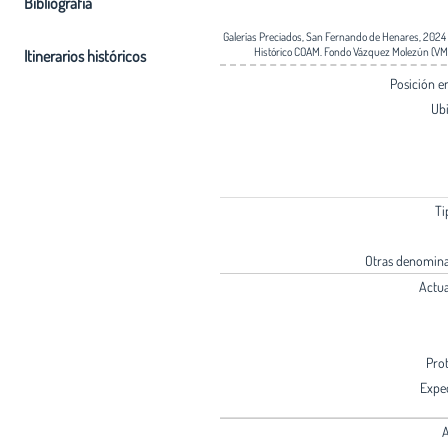
Bibliografia
Galerías Preciados, San Fernando de Henares, 2024 
Histórico COAM. Fondo Vázquez Molezún (VM
Itinerarios históricos
Posición 
Ub
Ti
Otras denomin
Actu
Pro
Expe
A