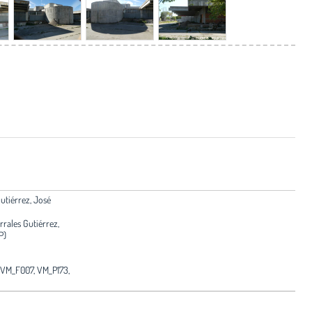
Gutiérrez, José
rrales Gutiérrez,
P)
 VM_F007, VM_P173,