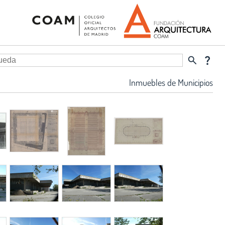
search
question_mark
Inmuebles de Municipios