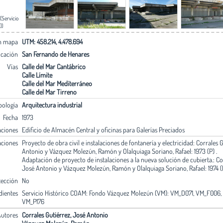
(Servicio
))
en mapa
UTM: 458.214, 4.478.694
icación
San Fernando de Henares
Vías
Calle del Mar Cantábrico
Calle Límite
Calle del Mar Mediterráneo
Calle del Mar Tirreno
pología
Arquitectura industrial
Fecha
1973
aciones
Edificio de Almacén Central y oficinas para Galerías Preciados
aciones
Proyecto de obra civil e instalaciones de fontanería y electricidad: Corrales 
Antonio y Vázquez Molezún, Ramón y Olalquiaga Soriano, Rafael: 1973 (P) .
Adaptación de proyecto de instalaciones a la nueva solución de cubierta.: Co
José Antonio y Vázquez Molezún, Ramón y Olalquiaga Soriano, Rafael: 1974 (
tección
No
dientes
Servicio Histórico COAM: Fondo Vázquez Molezún (VM): VM_D071, VM_F006,
VM_P176
utores
Corrales Gutiérrez, José Antonio