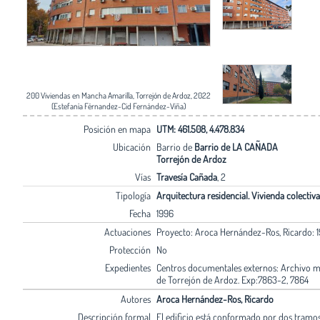
200 Viviendas en Mancha Amarilla, Torrejón de Ardoz, 2022
(Estefanía Férnandez-Cid Fernández-Viña)
Posición en mapa
UTM: 461.508, 4.478.834
Ubicación
Barrio de
Barrio de LA CAÑADA
Torrejón de Ardoz
Vías
Travesía Cañada
, 2
Tipología
Arquitectura residencial. Vivienda colectiva
Fecha
1996
Actuaciones
Proyecto: Aroca Hernández-Ros, Ricardo: 1
Protección
No
Expedientes
Centros documentales externos: Archivo m
de Torrejón de Ardoz. Exp:7863-2, 7864
Autores
Aroca Hernández-Ros, Ricardo
Descripción formal
El edificio está conformado por dos tramos