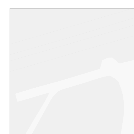
viviendas en los laterales. La organización i
la vivienda se basa en una pieza de 2x2 mó
(5,60 m x 5,60 m). La planta del edificio est
compuesta en las alturas superiores por tr
bien definidas, siendo la central la que albe
patios y las dos laterales (externas) las vivi
las que hay nueve tipos- y que responden 
distribución con diferenciación de zona pr
(dormitorios) que se abre a los patios y zo
(salón y cocina) a la calle.