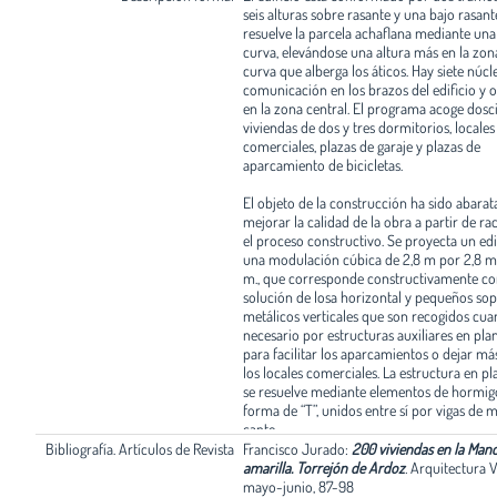
seis alturas sobre rasante y una bajo rasant
resuelve la parcela achaflana mediante un
curva, elevándose una altura más en la zon
curva que alberga los áticos. Hay siete núcl
comunicación en los brazos del edificio y 
en la zona central. El programa acoge dosc
viviendas de dos y tres dormitorios, locales
comerciales, plazas de garaje y plazas de
aparcamiento de bicicletas.
El objeto de la construcción ha sido abarat
mejorar la calidad de la obra a partir de ra
el proceso constructivo. Se proyecta un edi
una modulación cúbica de 2,8 m por 2,8 m
m., que corresponde constructivamente co
solución de losa horizontal y pequeños sop
metálicos verticales que son recogidos cua
necesario por estructuras auxiliares en plan
para facilitar los aparcamientos o dejar má
los locales comerciales. La estructura en pl
se resuelve mediante elementos de hormig
forma de “T”, unidos entre sí por vigas de 
canto.
Bibliografía. Artículos de Revista
Francisco Jurado:
200 viviendas en la Man
La planta baja está resuelta mediante un gr
amarilla. Torrejón de Ardoz
.
Arquitectura V
porticado en la zona central, el acceso únic
mayo-junio, 87-98