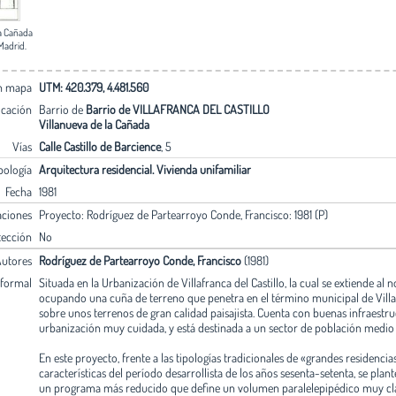
la Cañada
Madrid.
en mapa
UTM: 420.379, 4.481.560
icación
Barrio de
Barrio de VILLAFRANCA DEL CASTILLO
Villanueva de la Cañada
Vías
Calle Castillo de Barcience
, 5
pología
Arquitectura residencial. Vivienda unifamiliar
Fecha
1981
aciones
Proyecto: Rodríguez de Partearroyo Conde, Francisco: 1981 (P)
tección
No
utores
Rodríguez de Partearroyo Conde, Francisco
(1981)
 formal
Situada en la Urbanización de Villafranca del Castillo, la cual se extiende al 
ocupando una cuña de terreno que penetra en el término municipal de Villan
sobre unos terrenos de gran calidad paisajista. Cuenta con buenas infraestru
urbanización muy cuidada, y está destinada a un sector de población medio­ 
En este proyecto, frente a las tipologías tradicionales de «grandes residencias
características del período desarrollista de los años sesenta-setenta, se plan
un programa más reducido que define un volumen paralelepipédico muy clar