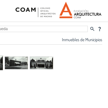
search
question_mark
Inmuebles de Municipios