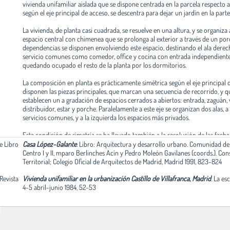
vivienda unifamiliar aislada que se dispone centrada en la parcela respecto a 
según el eje principal de acceso, se descentra para dejar un jardín en la parte
La vivienda, de planta casi cuadrada, se resuelve en una altura, y se organiz
espacio central con chimenea que se prolonga al exterior a través de un po
dependencias se disponen envolviendo este espacio, destinando el ala derech
servicio comunes como comedor, office y cocina con entrada independiente 
quedando ocupado el resto de la planta por los dormitorios.
La composición en planta es prácticamente simétrica según el eje principal 
disponen las piezas principales, que marcan una secuencia de recorrido, y 
establecen un a gradación de espacios cerrados a abiertos: entrada, zaguán, 
distribuidor, estar y porche. Paralelamente a este eje se organizan dos alas, a
servicios comunes, y a la izquierda los espacios más privados.
Esta condición de simetría se ha llevado también a la resolución de las facha
fachada de acceso, bastante ciega, se organiza con un esquema tripartito, d
de Libro
Casa López-Galante
.
Libro: Arquitectura y desarrollo urbano. Comunidad de
central de entrada, utilizando el recurso de retranquear el cerramiento y c
Centro I y II, mparo Berlinches Acín y Pedro Moleón Gavilanes (coords.). Cons
que enmarcan la puerta. La fachada al jardín, por el contrario, se compone 
Territorial; Colegio Oficial de Arquitectos de Madrid, Madrid 1991, 823-824
vano, que enfatiza la importancia del espacio de estar; también aquí el cerr
 Revista
retranquea conformando un porche que queda enmarcado con dos columna
Vivienda unifamiliar en la urbanización Castillo de Villafranca, Madrid
.
La esc
eje se sitúa la chimenea. Los alzados laterales se componen atendiendo a las
4-5 abril-junio 1984, 52-53
espacios interiores.
El edificio se proyecta con estructura de hormigón armado y fachadas de ladr
Posteriormente se han introducido alteraciones, añadiendo una planta que d