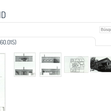
ID
60.015)