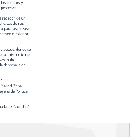
los linderos, y
 posterior.
a alrededor de un
rche. Las demás
a para las piezas de
desde el exterior;
de acceso, donde se
que al mismo tiempo
vestíbulo
 la derecha la de
das principales. La
estacando el vano
 Madrid. Zona
olocar dos columnas
ejería de Política
con un único gran
amiento se
s, y marcando el
uela de Madrid, nº
 necesidades de los
illo visto.
esvirtúa bastante la