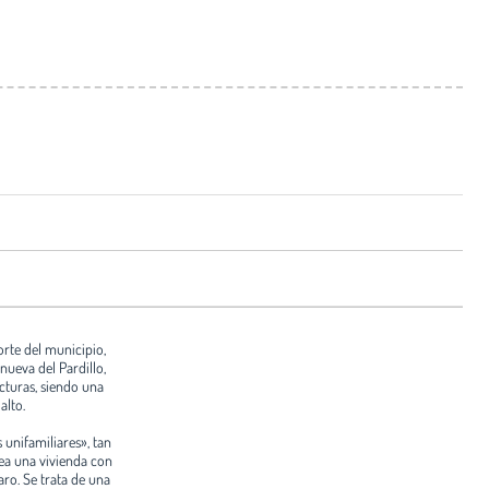
norte del municipio,
ueva del Pardillo,
cturas, siendo una
alto.
 unifamiliares», tan
tea una vivienda con
o. Se trata de una