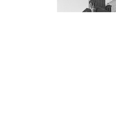
Servicio Histórico:
Hortaleza 63, 2ª planta
28004 Madrid
Si usted es autor de algún document
+34 915951500 ext 2213
acuerdo con su difusión en esta web,
shistorico@coam.org
su retirada en
shistorico@coam.org
Horario:
Mayo 2026
L-V 10.00 - 14.00