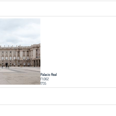
Palacio Real
F1.062
1735
Edita:
Fundación Arquitectura COAM