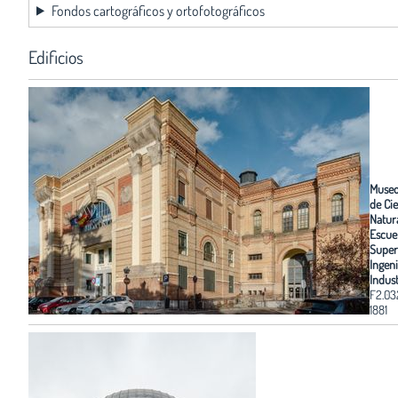
Fondos cartográficos y ortofotográficos
Edificios
Museo
de Ci
Natur
Escue
Super
Ingen
Indust
F2.03
1881