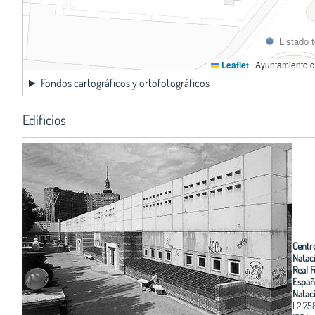
Listado 
Leaflet
|
Ayuntamiento d
Fondos cartográficos y ortofotográficos
Edificios
Centr
Natac
Real 
Españ
Natac
L2.75