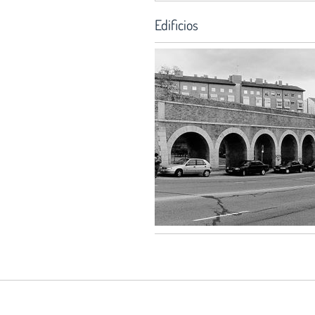
Edificios
Servicio Histórico:
Hortaleza 63, 2ª planta
28004 Madrid
Si usted es autor de algún document