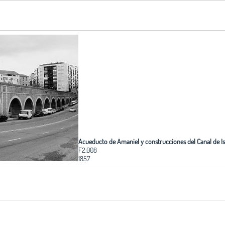
Acueducto de Amaniel y construcciones del Canal de Isa
F2.008
1857
Edita:
Fundación Arquitectura COAM
o y no está de