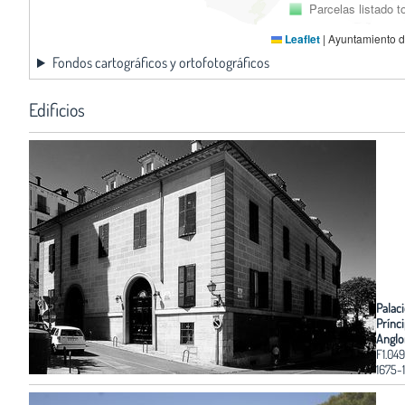
Parcelas listado 
Leaflet
|
Ayuntamiento d
Fondos cartográficos y ortofotográficos
Edificios
Palaci
Prínc
Anglo
F1.049
1675-