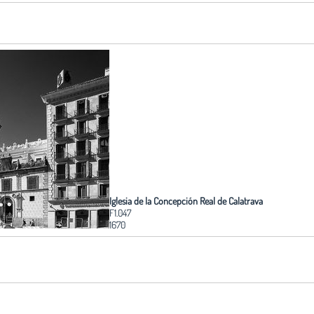
Iglesia de la Concepción Real de Calatrava
F1.047
1670
Edita:
Fundación Arquitectura COAM