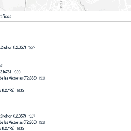
ráficos
cCrohon (L2.357)
1927
41
3.147B)
1959
e las Victorias (F2.288)
1931
a (L2.479)
1935
cCrohon (L2.357)
1927
e las Victorias (F2.288)
1931
a (L2.479)
1935