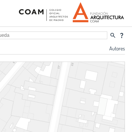
search
question_mark
Autores