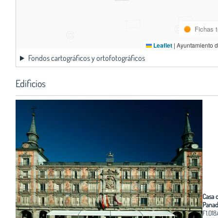
Fichas 
Leaflet
|
Ayuntamiento d
Fondos cartográficos y ortofotográficos
Edificios
Casa d
Panad
F1.018