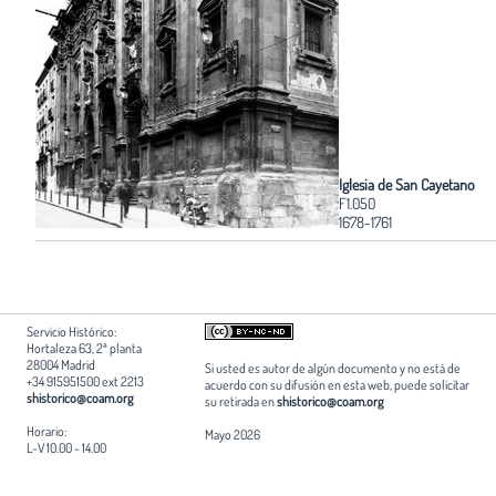
Iglesia de San Cayetano
F1.050
1678-1761
Servicio Histórico:
Hortaleza 63, 2ª planta
28004 Madrid
Si usted es autor de algún documento y no está de
+34 915951500 ext 2213
acuerdo con su difusión en esta web, puede solicitar
shistorico@coam.org
su retirada en
shistorico@coam.org
Horario:
Mayo 2026
L-V 10.00 - 14.00
Edita:
Patrocina:
Patrocina: