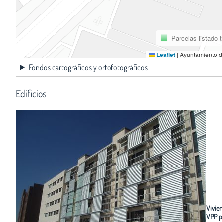
Parcelas listado 
Leaflet
|
Ayuntamiento d
Fondos cartográficos y ortofotográficos
Edificios
Vivie
VPP p