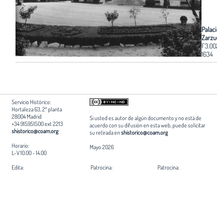
Palaci
Zarzu
F3.00
1634
Servicio Histórico:
Hortaleza 63, 2ª planta
28004 Madrid
Si usted es autor de algún documento y no está de
+34 915951500 ext 2213
acuerdo con su difusión en esta web, puede solicitar
shistorico@coam.org
su retirada en
shistorico@coam.org
Horario:
Mayo 2026
L-V 10.00 - 14.00
Edita:
Patrocina:
Patrocina:
Fundación Arquitectura COAM
Ayuntamiento de Madrid
Comunidad de Madrid
Coordinación:
Servicio Histórico COAM
Informática: