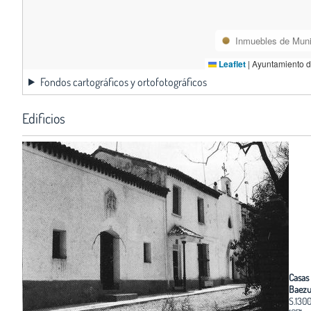
Inmuebles de Muni
Leaflet
|
Ayuntamiento d
Fondos cartográficos y ortofotográficos
Edificios
Casas
Baezu
S.130