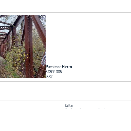
Puente de Hierro
S.1300.005
1867
Edita:
Fundación Arquitectura COAM
o y no está de
Coordinación:
 puede solicitar
Servicio Histórico COAM