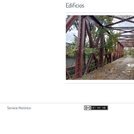
Edificios
Servicio Histórico:
Hortaleza 63, 2ª planta
28004 Madrid
Si usted es autor de algún document
+34 915951500 ext 2213
acuerdo con su difusión en esta web,
shistorico@coam.org
su retirada en
shistorico@coam.org