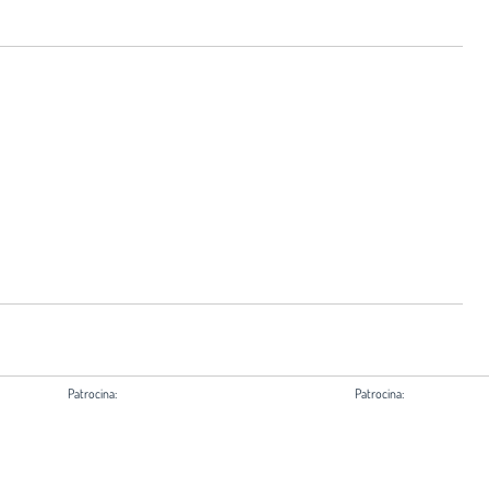
Patrocina:
Patrocina:
Ayuntamiento de Madrid
Comunidad de Madrid