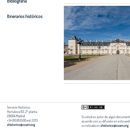
Bibliografia
Itinerarios históricos
Servicio Histórico:
Hortaleza 63, 2ª planta
28004 Madrid
Si usted es autor de algún document
+34 915951500 ext 2213
acuerdo con su difusión en esta web,
shistorico@coam.org
su retirada en
shistorico@coam.org