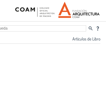
search
question_mark
Artículos de Libro