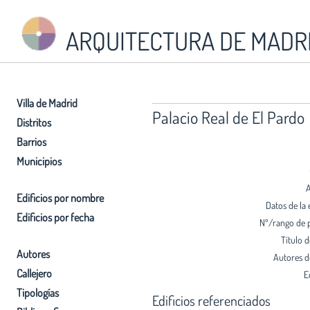
ARQUITECTURA DE MADR
Villa de Madrid
Palacio Real de El Pardo
Distritos
Barrios
Municipios
A
Edificios por nombre
Datos de la 
Edificios por fecha
Nº/rango de 
Título d
Autores
Autores de
Callejero
E
Tipologías
Edificios referenciados