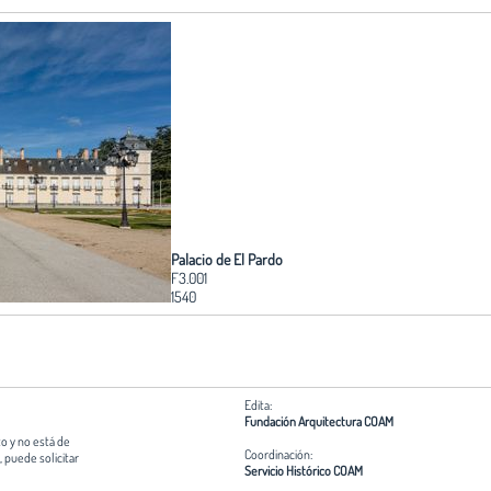
Palacio de El Pardo
F3.001
1540
Edita:
Fundación Arquitectura COAM
o y no está de
Coordinación:
 puede solicitar
Servicio Histórico COAM