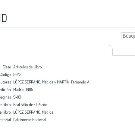
ID
Clase
Artículos de Libro
Código
0043
utores
LÓPEZ SERRANO, Matilde y MARTÍN, Fernando A.
edición
Madrid, 1985
páginas
9-101
el libro
Real Sitio de El Pardo
l libro
LÓPEZ SERRANO, Matilde
ditorial
Patrimonio Nacional