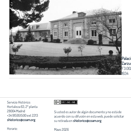
Palaci
Zarzu
F3.00
1634
Servicio Histórico:
Hortaleza 63, 2ª planta
28004 Madrid
Si usted es autor de algún documento y no está de
+34 915951500 ext 2213
acuerdo con su difusión en esta web, puede solicitar
shistorico@coam.org
su retirada en
shistorico@coam.org
Horario:
Mayo 2026