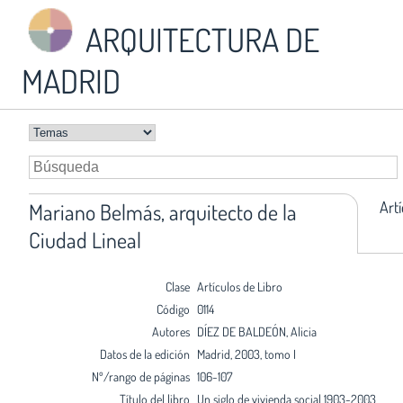
ARQUITECTURA DE
MADRID
Art
Mariano Belmás, arquitecto de la
Ciudad Lineal
Clase
Artículos de Libro
Código
0114
Autores
DÍEZ DE BALDEÓN, Alicia
Datos de la edición
Madrid, 2003, tomo I
Nº/rango de páginas
106-107
Título del libro
Un siglo de vivienda social 1903-2003