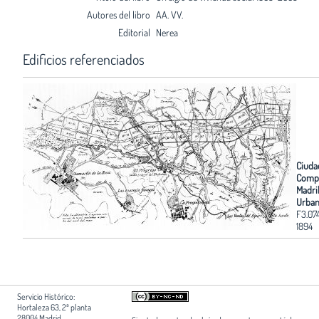
Autores del libro
AA. VV.
Editorial
Nerea
Edificios referenciados
Ciudad
Comp
Madri
Urban
F3.07
1894
Servicio Histórico:
Hortaleza 63, 2ª planta
28004 Madrid