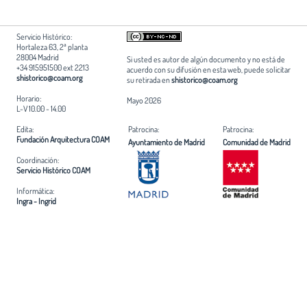
Servicio Histórico:
Hortaleza 63, 2ª planta
28004 Madrid
Si usted es autor de algún documento y no está de
+34 915951500 ext 2213
acuerdo con su difusión en esta web, puede solicitar
shistorico@coam.org
su retirada en
shistorico@coam.org
Horario:
Mayo 2026
L-V 10.00 - 14.00
Edita:
Patrocina:
Patrocina:
Fundación Arquitectura COAM
Ayuntamiento de Madrid
Comunidad de Madrid
Coordinación:
Servicio Histórico COAM
Informática:
Ingra - Ingrid