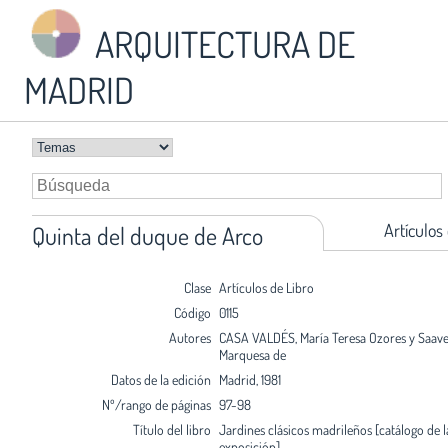
ARQUITECTURA DE
MADRID
Artículos
Quinta del duque de Arco
Clase
Artículos de Libro
Código
0115
Autores
CASA VALDÉS, María Teresa Ozores y Saave
Marquesa de
Datos de la edición
Madrid, 1981
Nº/rango de páginas
97-98
Título del libro
Jardines clásicos madrileños [catálogo de l
exposición]