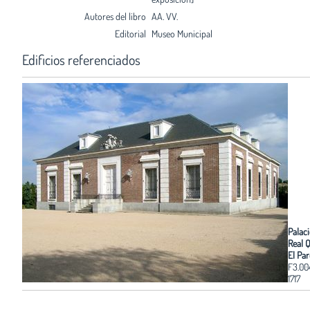
Autores del libro
AA. VV.
Editorial
Museo Municipal
Edificios referenciados
Palaci
Real 
El Pa
F3.00
1717