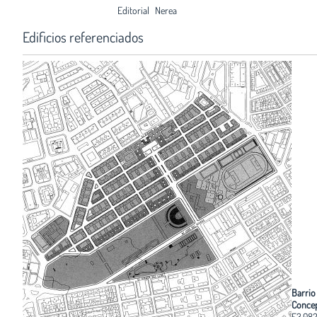
Editorial
Nerea
Edificios referenciados
Barrio
Conce
F3.08