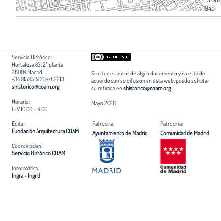
1948
Servicio Histórico:
Hortaleza 63, 2ª planta
28004 Madrid
Si usted es autor de algún documento y no está de
+34 915951500 ext 2213
acuerdo con su difusión en esta web, puede solicitar
shistorico@coam.org
su retirada en
shistorico@coam.org
Horario:
Mayo 2026
L-V 10.00 - 14.00
Edita:
Patrocina:
Patrocina:
Fundación Arquitectura COAM
Ayuntamiento de Madrid
Comunidad de Madrid
Coordinación:
Servicio Histórico COAM
Informática:
Ingra - Ingrid