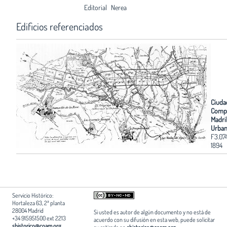
Editorial
Nerea
Edificios referenciados
Ciudad
Comp
Madri
Urban
F3.07
1894
Servicio Histórico:
Hortaleza 63, 2ª planta
28004 Madrid
Si usted es autor de algún documento y no está de
+34 915951500 ext 2213
acuerdo con su difusión en esta web, puede solicitar
shistorico@coam.org