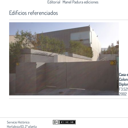
Editorial
Manel Padura ediciones
Edificios referenciados
Casa e
Colon
Diplo
F3.52
2002
Servicio Histórico:
Hortaleza 63, 2ª planta