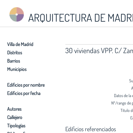
ARQUITECTURA DE MADR
Villa de Madrid
30 viviendas VPP. C/ Za
Distritos
Barrios
Municipios
Su
Edificios por nombre
A
Edificios por fecha
Datos de la 
Nº/rango de 
Autores
Título d
Callejero
E
Tipologías
Edificios referenciados