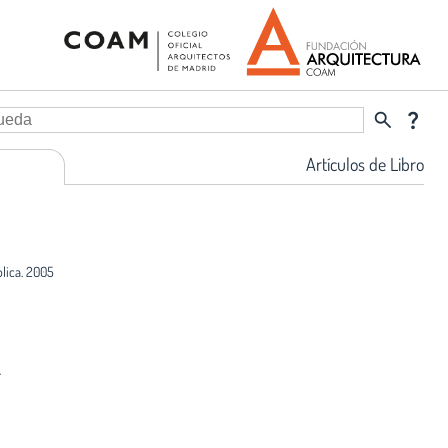
search
question_mark
Artículos de Libro
blica. 2005
4