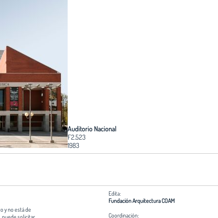
Auditorio Nacional
F2.523
1983
Edita:
Fundación Arquitectura COAM
o y no está de
Coordinación:
 puede solicitar