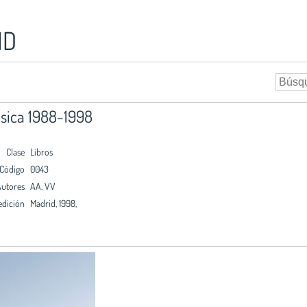
ID
úsica 1988-1998
Clase
Libros
Código
0043
utores
AA. VV
edición
Madrid, 1998,