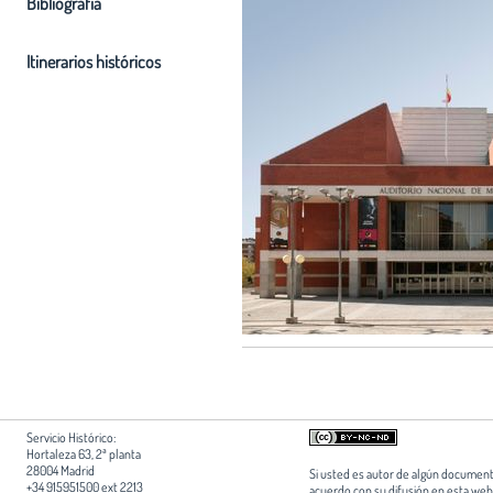
Bibliografia
Itinerarios históricos
Servicio Histórico:
Hortaleza 63, 2ª planta
28004 Madrid
Si usted es autor de algún document
+34 915951500 ext 2213
acuerdo con su difusión en esta web,