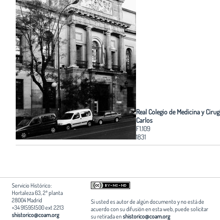
Real Colegio de Medicina y Cirug
Carlos
F1.109
1831
Servicio Histórico:
Hortaleza 63, 2ª planta
28004 Madrid
Si usted es autor de algún documento y no está de
+34 915951500 ext 2213
acuerdo con su difusión en esta web, puede solicitar
shistorico@coam.org
su retirada en
shistorico@coam.org