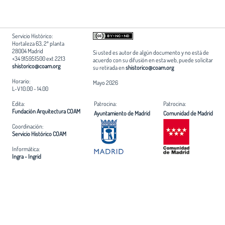
Servicio Histórico:
Hortaleza 63, 2ª planta
28004 Madrid
Si usted es autor de algún documento y no está de
+34 915951500 ext 2213
acuerdo con su difusión en esta web, puede solicitar
shistorico@coam.org
su retirada en
shistorico@coam.org
Horario:
Mayo 2026
L-V 10.00 - 14.00
Edita:
Patrocina:
Patrocina:
Fundación Arquitectura COAM
Ayuntamiento de Madrid
Comunidad de Madrid
Coordinación:
Servicio Histórico COAM
Informática:
Ingra - Ingrid