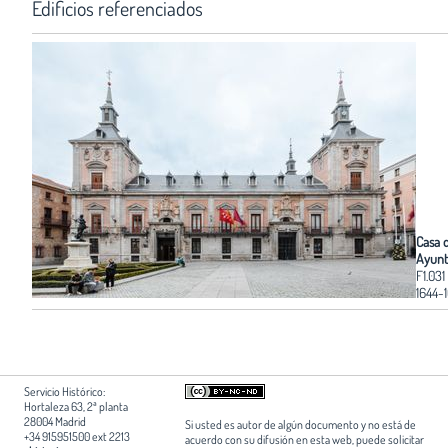
Edificios referenciados
Casa d
Ayunt
F1.031
1644-
Servicio Histórico:
Hortaleza 63, 2ª planta
28004 Madrid
Si usted es autor de algún documento y no está de
+34 915951500 ext 2213
acuerdo con su difusión en esta web, puede solicitar