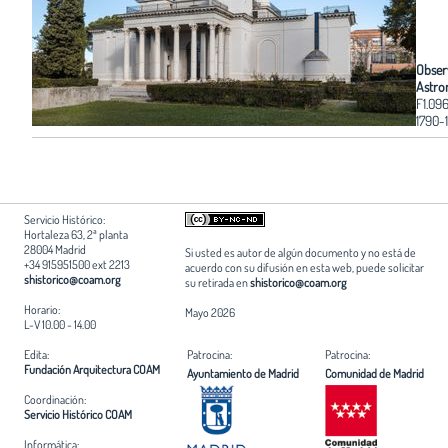
Obser
Astro
F1.09
1790-
Servicio Histórico:
Hortaleza 63, 2ª planta
28004 Madrid
Si usted es autor de algún documento y no está de
+34 915951500 ext 2213
acuerdo con su difusión en esta web, puede solicitar
shistorico@coam.org
su retirada en
shistorico@coam.org
Horario:
Mayo 2026
L-V 10.00 - 14.00
Edita:
Patrocina:
Patrocina:
Fundación Arquitectura COAM
Ayuntamiento de Madrid
Comunidad de Madrid
Coordinación:
Servicio Histórico COAM
Informática: