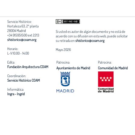
Servicio Histórico:
Hortaleza 63, 2ª planta
28004 Madrid
Si usted es autor de algún documento y no está de
+34 915951500 ext 2213
acuerdo con su difusión en esta web, puede solicitar
shistorico@coam.org
su retirada en
shistorico@coam.org
Horario:
Mayo 2026
L-V 10.00 - 14.00
Edita:
Patrocina:
Patrocina:
Fundación Arquitectura COAM
Ayuntamiento de Madrid
Comunidad de Madrid
Coordinación:
Servicio Histórico COAM
Informática:
Ingra - Ingrid