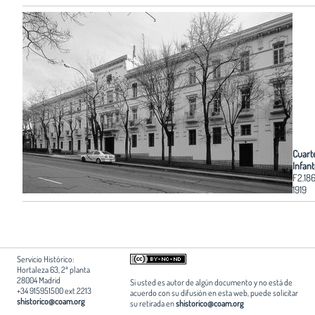
Cuarte
Infant
F2.18
1919
Servicio Histórico:
Hortaleza 63, 2ª planta
28004 Madrid
Si usted es autor de algún documento y no está de
+34 915951500 ext 2213
acuerdo con su difusión en esta web, puede solicitar
shistorico@coam.org
su retirada en
shistorico@coam.org