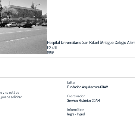
Hospital Universitario San Rafael (Antiguo Colegio Ale
F2.401
1956
Edita:
Fundación Arquitectura COAM
o y no está de
Coordinación:
 puede solicitar
Servicio Histórico COAM
Informática:
Ingra - Ingrid