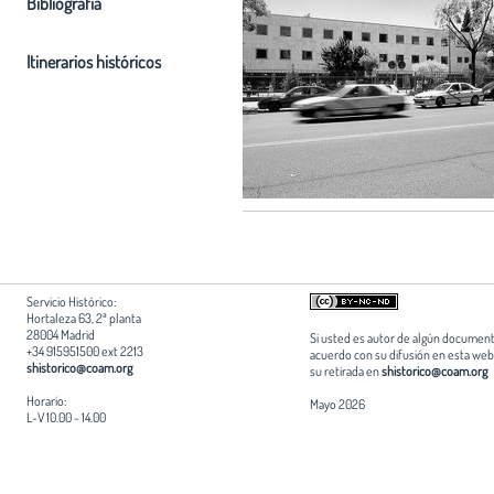
Bibliografia
Itinerarios históricos
Servicio Histórico:
Hortaleza 63, 2ª planta
28004 Madrid
Si usted es autor de algún document
+34 915951500 ext 2213
acuerdo con su difusión en esta web,
shistorico@coam.org
su retirada en
shistorico@coam.org
Horario:
Mayo 2026
L-V 10.00 - 14.00