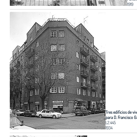
1919
Tres edificios de vi
para D. Francisco G
L2.445
1934