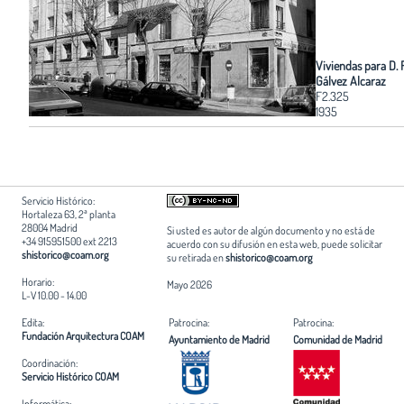
Viviendas para D. 
Gálvez Alcaraz
F2.325
1935
Servicio Histórico:
Hortaleza 63, 2ª planta
28004 Madrid
Si usted es autor de algún documento y no está de
+34 915951500 ext 2213
acuerdo con su difusión en esta web, puede solicitar
shistorico@coam.org
su retirada en
shistorico@coam.org
Horario:
Mayo 2026
L-V 10.00 - 14.00
Edita:
Patrocina:
Patrocina:
Fundación Arquitectura COAM
Ayuntamiento de Madrid
Comunidad de Madrid
Coordinación:
Servicio Histórico COAM
Informática: