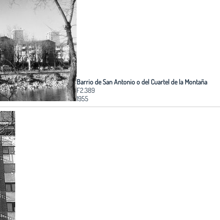
Barrio de San Antonio o del Cuartel de la Montaña
F2.389
1955