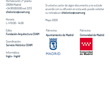
Hortaleza 63, 2ª planta
28004 Madrid
Si usted es autor de algún documento y no está de
+34 915951500 ext 2213
acuerdo con su difusión en esta web, puede solicitar
shistorico@coam.org
su retirada en
shistorico@coam.org
Horario:
Mayo 2026
L-V 10.00 - 14.00
Edita:
Patrocina:
Patrocina:
Fundación Arquitectura COAM
Ayuntamiento de Madrid
Comunidad de Madrid
Coordinación:
Servicio Histórico COAM
Informática:
Ingra - Ingrid