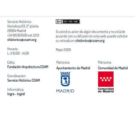
Servicio Histórico:
Hortaleza 63, 2ª planta
28004 Madrid
Si usted es autor de algún documento y no está de
+34 915951500 ext 2213
acuerdo con su difusión en esta web, puede solicitar
shistorico@coam.org
su retirada en
shistorico@coam.org
Horario:
Mayo 2026
L-V 10.00 - 14.00
Edita:
Patrocina:
Patrocina:
Fundación Arquitectura COAM
Ayuntamiento de Madrid
Comunidad de Madrid
Coordinación:
Servicio Histórico COAM
Informática:
Ingra - Ingrid