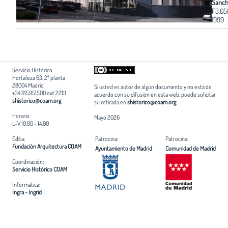
Sanch
F3.0
1999
Servicio Histórico:
Hortaleza 63, 2ª planta
28004 Madrid
Si usted es autor de algún documento y no está de
+34 915951500 ext 2213
acuerdo con su difusión en esta web, puede solicitar
shistorico@coam.org
su retirada en
shistorico@coam.org
Horario:
Mayo 2026
L-V 10.00 - 14.00
Edita:
Patrocina:
Patrocina:
Fundación Arquitectura COAM
Ayuntamiento de Madrid
Comunidad de Madrid
Coordinación:
Servicio Histórico COAM
Informática:
Ingra - Ingrid