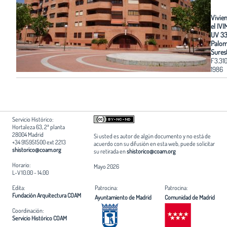
Vivie
el IVI
UV 33
Palom
Sures
F3.31
1986
Servicio Histórico:
Hortaleza 63, 2ª planta
28004 Madrid
Si usted es autor de algún documento y no está de
+34 915951500 ext 2213
acuerdo con su difusión en esta web, puede solicitar
shistorico@coam.org
su retirada en
shistorico@coam.org
Horario:
Mayo 2026
L-V 10.00 - 14.00
Edita:
Patrocina:
Patrocina:
Fundación Arquitectura COAM
Ayuntamiento de Madrid
Comunidad de Madrid
Coordinación:
Servicio Histórico COAM