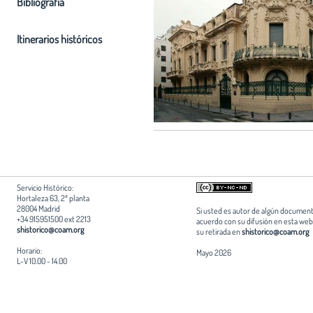
Bibliografia
Itinerarios históricos
Servicio Histórico:
Hortaleza 63, 2ª planta
28004 Madrid
Si usted es autor de algún document
+34 915951500 ext 2213
acuerdo con su difusión en esta web,
shistorico@coam.org
su retirada en
shistorico@coam.org
Horario:
Mayo 2026
L-V 10.00 - 14.00