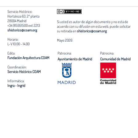
Servicio Histórico:
Hortaleza 63, 2ª planta
28004 Madrid
Si usted es autor de algún documento y no está de
+34 915951500 ext 2213
acuerdo con su difusión en esta web, puede solicitar
shistorico@coam.org
su retirada en
shistorico@coam.org
Horario:
Mayo 2026
L-V 10.00 - 14.00
Edita:
Patrocina:
Patrocina:
Fundación Arquitectura COAM
Ayuntamiento de Madrid
Comunidad de Madrid
Coordinación:
Servicio Histórico COAM
Informática:
Ingra - Ingrid