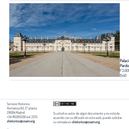
Palaci
Pardo
F3.00
1540
Servicio Histórico:
Hortaleza 63, 2ª planta
28004 Madrid
Si usted es autor de algún documento y no está de
+34 915951500 ext 2213
acuerdo con su difusión en esta web, puede solicitar
shistorico@coam.org
su retirada en
shistorico@coam.org