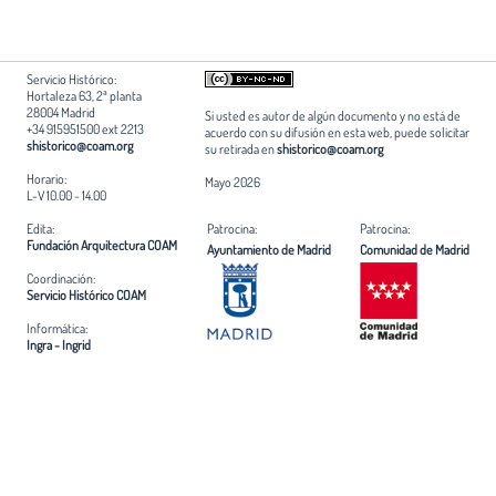
Servicio Histórico:
Hortaleza 63, 2ª planta
28004 Madrid
Si usted es autor de algún documento y no está de
+34 915951500 ext 2213
acuerdo con su difusión en esta web, puede solicitar
shistorico@coam.org
su retirada en
shistorico@coam.org
Horario:
Mayo 2026
L-V 10.00 - 14.00
Edita:
Patrocina:
Patrocina:
Fundación Arquitectura COAM
Ayuntamiento de Madrid
Comunidad de Madrid
Coordinación:
Servicio Histórico COAM
Informática:
Ingra - Ingrid