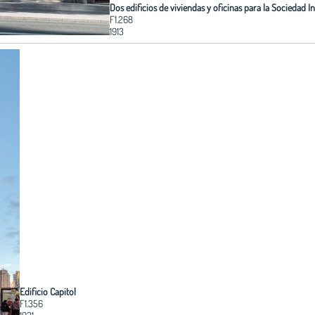
Dos edificios de viviendas y oficinas para la Sociedad I
F1.268
1913
Edificio Capitol
F1.356