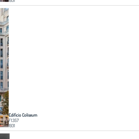
1931
Edificio Coliseum
F1.357
1931