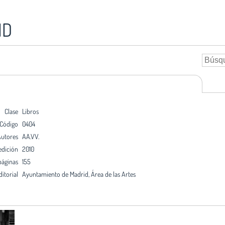
ID
Clase
Libros
Código
0404
utores
AA.VV.
edición
2010
páginas
155
ditorial
Ayuntamiento de Madrid, Área de las Artes