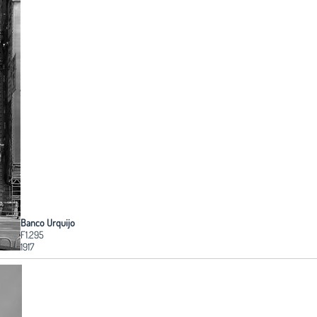
Banco Urquijo
F1.295
1917