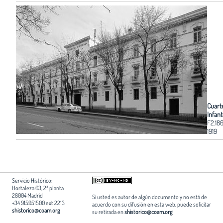
Cuarte
Infant
F2.18
1919
Servicio Histórico:
Hortaleza 63, 2ª planta
28004 Madrid
Si usted es autor de algún documento y no está de
+34 915951500 ext 2213
acuerdo con su difusión en esta web, puede solicitar
shistorico@coam.org
su retirada en
shistorico@coam.org