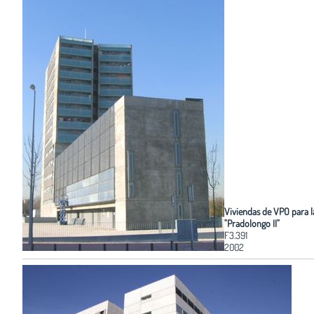
Viviendas de VPO para 
"Pradolongo II"
F3.391
2002