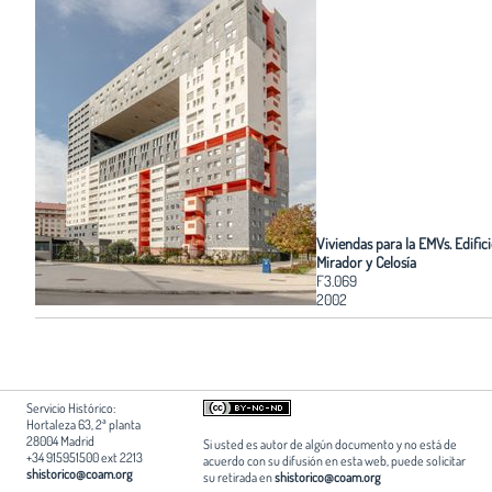
Viviendas para la EMVs. Edific
Mirador y Celosía
F3.069
2002
Servicio Histórico:
Hortaleza 63, 2ª planta
28004 Madrid
Si usted es autor de algún documento y no está de
+34 915951500 ext 2213
acuerdo con su difusión en esta web, puede solicitar
shistorico@coam.org
su retirada en
shistorico@coam.org