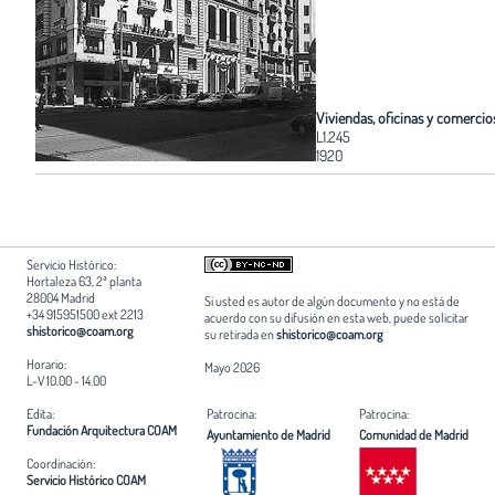
Viviendas, oficinas y comercio
L1.245
1920
Servicio Histórico:
Hortaleza 63, 2ª planta
28004 Madrid
Si usted es autor de algún documento y no está de
+34 915951500 ext 2213
acuerdo con su difusión en esta web, puede solicitar
shistorico@coam.org
su retirada en
shistorico@coam.org
Horario:
Mayo 2026
L-V 10.00 - 14.00
Edita:
Patrocina:
Patrocina:
Fundación Arquitectura COAM
Ayuntamiento de Madrid
Comunidad de Madrid
Coordinación:
Servicio Histórico COAM