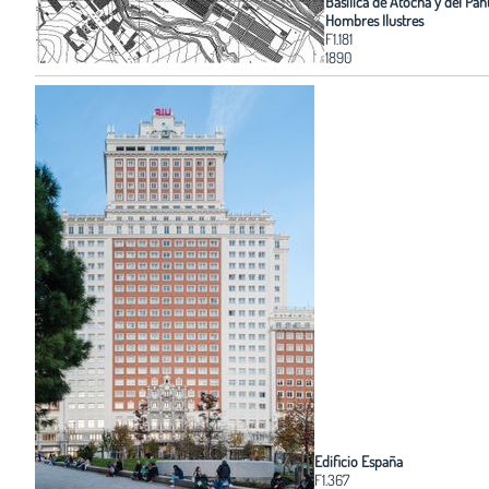
Basílica de Atocha y del Pa
Hombres Ilustres
F1.181
1890
Edificio España
F1.367