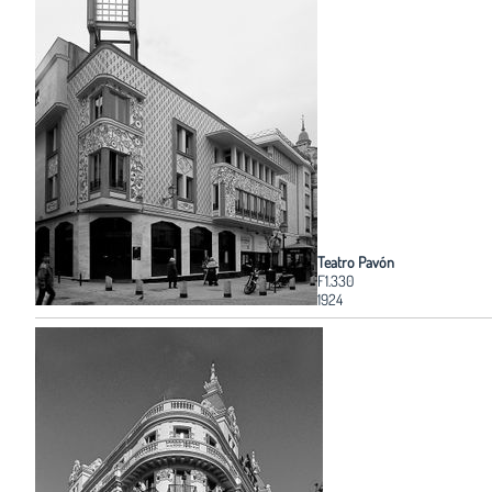
Teatro Pavón
F1.330
1924