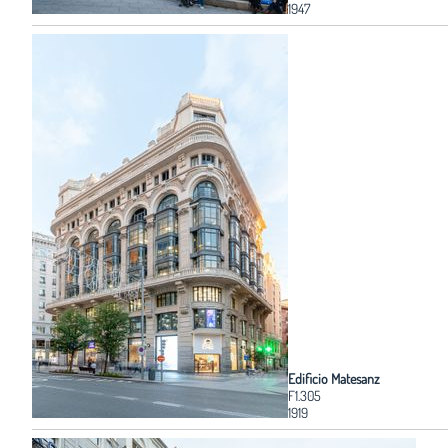
1947
Edificio Matesanz
F1.305
1919